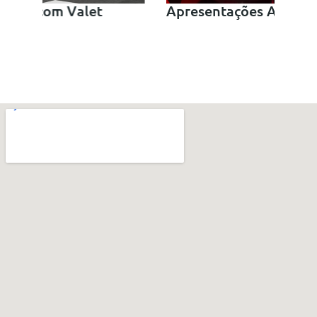
Apresentações Artísticas
Con